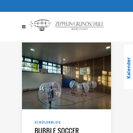
030 / 36709510
030 /
367095123
info@zeppelin-
gs.de
Kalender
SCHÜLERBLOG
BUBBLE SOCCER