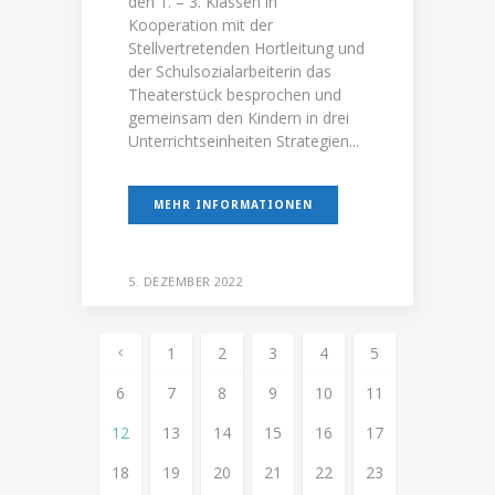
den 1. – 3. Klassen in
Kooperation mit der
Stellvertretenden Hortleitung und
der Schulsozialarbeiterin das
Theaterstück besprochen und
gemeinsam den Kindern in drei
Unterrichtseinheiten Strategien...
MEHR INFORMATIONEN
5. DEZEMBER 2022
1
2
3
4
5
6
7
8
9
10
11
12
13
14
15
16
17
18
19
20
21
22
23