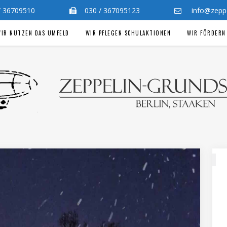
 / 36709510
030 / 367095123
info@zeppel
IR NUTZEN DAS UMFELD
WIR PFLEGEN SCHULAKTIONEN
WIR FÖRDERN