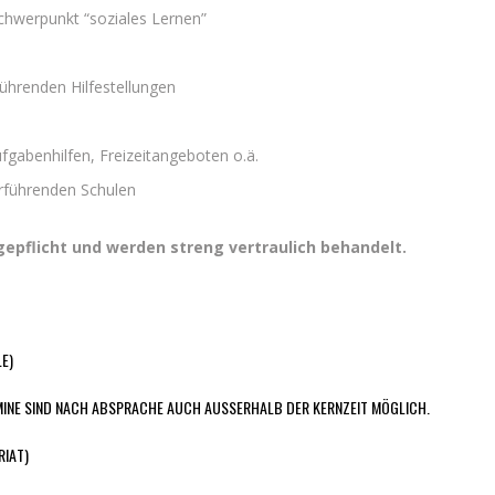
chwerpunkt “soziales Lernen”
führenden Hilfestellungen
gabenhilfen, Freizeitangeboten o.ä.
rführenden Schulen
gepflicht und werden streng vertraulich behandelt.
E)
ERMINE SIND NACH ABSPRACHE AUCH AUSSERHALB DER KERNZEIT MÖGLICH.
RIAT)