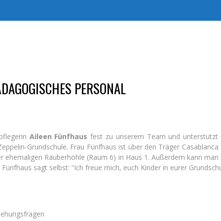
PÄDAGOGISCHES PERSONAL
pflegerin
Aileen Fünfhaus
fest zu unserem Team und unterstützt als
Zeppelin-Grundschule. Frau Fünfhaus ist über den Träger Casablanca
 der ehemaligen Räuberhöhle (Raum 6) in Haus 1. Außerdem kann man ih
Fünfhaus sagt selbst: “Ich freue mich, euch Kinder in eurer Grundschul
iehungsfragen