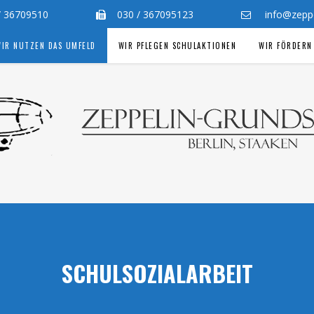
 / 36709510
030 / 367095123
info@zeppel
IR NUTZEN DAS UMFELD
WIR PFLEGEN SCHULAKTIONEN
WIR FÖRDERN
SCHULSOZIALARBEIT