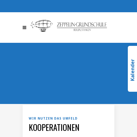
030 / 36709510
030 /
367095123
info@zeppelin-
gs.de
Kalender
WIR NUTZEN DAS UMFELD
KOOPERATIONEN