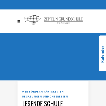
030 / 36709510
030 /
367095123
info@zeppelin-
gs.de
Kalender
WIR FÖRDERN FÄHIGKEITEN,
BEGABUNGEN UND INTERESSEN
LESENDE SCHULE