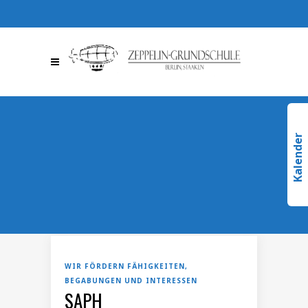
030 / 36709510
030 /
367095123
info@zeppelin-
gs.de
Kalender
WIR FÖRDERN FÄHIGKEITEN,
BEGABUNGEN UND INTERESSEN
SAPH