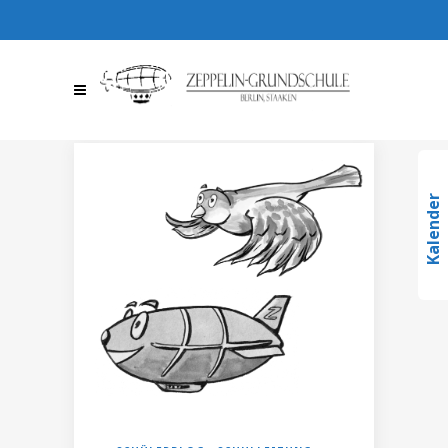
030 / 36709510
030 /
367095123
info@zeppelin-
gs.de
Kalender