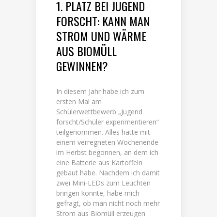
1. PLATZ BEI JUGEND
FORSCHT: KANN MAN
STROM UND WÄRME
AUS BIOMÜLL
GEWINNEN?
In diesem Jahr habe ich zum
ersten Mal am
Schülerwettbewerb „Jugend
forscht/Schüler experimentieren“
teilgenommen. Alles hatte mit
einem verregneten Wochenende
im Herbst begonnen, an dem ich
eine Batterie aus Kartoffeln
gebaut habe. Nachdem ich damit
zwei Mini-LEDs zum Leuchten
bringen konnte, habe mich
gefragt, ob man nicht noch mehr
Strom aus Biomüll erzeugen