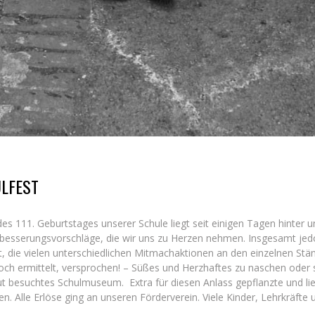
ULFEST
es 111. Geburtstages unserer Schule liegt seit einigen Tagen hinter 
Verbesserungsvorschläge, die wir uns zu Herzen nehmen. Insgesamt j
t, die vielen unterschiedlichen Mitmachaktionen an den einzelnen Stän
ch ermittelt, versprochen! – Süßes und Herzhaftes zu naschen oder 
t besuchtes Schulmuseum. Extra für diesen Anlass gepflanzte und l
Alle Erlöse ging an unseren Förderverein. Viele Kinder, Lehrkräfte u