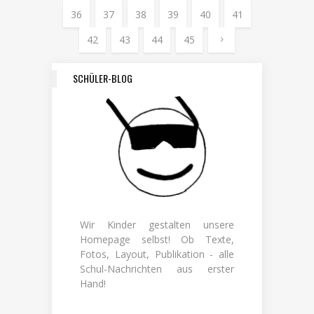
36
37
38
39
40
41
42
43
44
45
SCHÜLER-BLOG
Wir Kinder gestalten unsere
Homepage selbst! Ob Texte,
Fotos, Layout, Publikation - alle
Schul-Nachrichten aus erster
Hand!