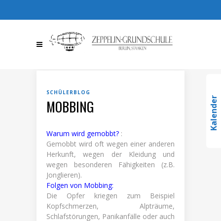
030 / 36709510
030 /
367095123
info@zeppelin-
gs.de
SCHÜLERBLOG
Kalender
MOBBING
Warum wird gemobbt?
:
Gemobbt wird oft wegen einer anderen
Herkunft, wegen der Kleidung und
wegen besonderen Fähigkeiten (z.B.
Jonglieren).
Folgen von Mobbing:
Die Opfer kriegen zum Beispiel
Kopfschmerzen, Alpträume,
Schlafstörungen, Panikanfälle oder auch