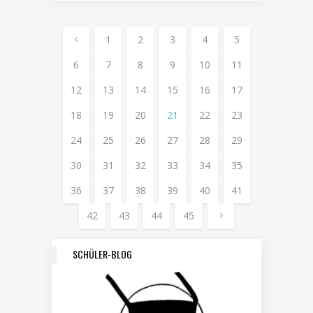
1
2
3
4
5
6
7
8
9
10
11
12
13
14
15
16
17
18
19
20
21
22
23
24
25
26
27
28
29
30
31
32
33
34
35
36
37
38
39
40
41
42
43
44
45
SCHÜLER-BLOG