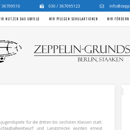
 / 36709510
030 / 367095123
info@zeppel
IR NUTZEN DAS UMFELD
WIR PFLEGEN SCHULAKTIONEN
WIR FÖRDERN
ugendspiele für die dritten bis sechsten Klassen statt.
 Schlagballweitwurf und Langstrecke wurden erneut