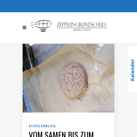
030 / 36709510
030 /
367095123
info@zeppelin-
gs.de
Kalender
SCHÜLERBLOG
VOM SAMEN BIS ZUM