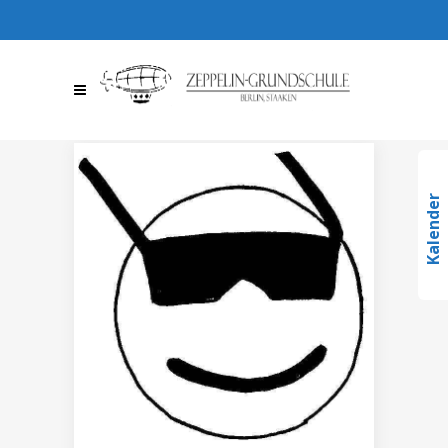
030 / 36709510
030 /
367095123
info@zeppelin-
gs.de
Kalender