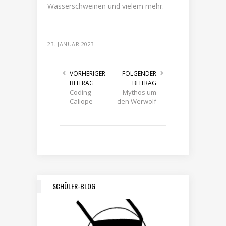
Wasserschweinen und
vielem
me
hr.
23. JANUAR 2023
VORHERIGER
FOLGENDER
BEITRAG
BEITRAG
Coding
Mythos um
Caliope
den Werwolf
SCHÜLER-BLOG