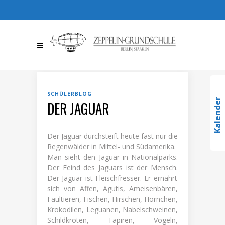
030 / 36709510
030 /
367095123
info@zeppelin-
gs.de
SCHÜLERBLOG
Kalender
DER JAGUAR
Der Jaguar durchsteift heute fast nur die
Regenwälder in Mittel- und Südamerika.
Man sieht den Jaguar in Nationalparks.
Der Feind
des Jaguars ist der Mensch
.
Der Jaguar
ist Fleischfresser
. Er
ernährt
sich von
Affen, Agutis, Ameisenbären,
Faultier
en
, Fischen
,
Hirschen, H
örnchen,
Krokodilen,
Leguanen, Nabelschweinen,
Schild
kröten, Tapiren, Vögeln,